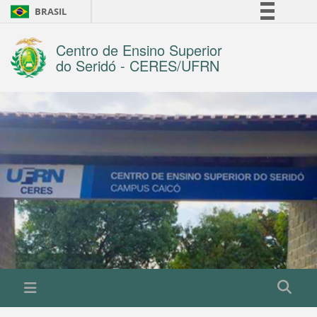
BRASIL
Simplifique!
Centro de Ensino Superior
Comunica BR
do Seridó - CERES/UFRN
Participe
Acesso à informação
Legislação
Canais