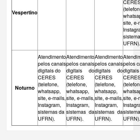
CERE
(telefon
Vespertino
whatsa
site, e-
Instagr
sistem
UFRN)
A
tendimento
A
tendimento
A
tendimento
A
tendi
pelos canais
pelos canais
pelos canais
pelos c
digitais do
digitais do
digitais do
digita
CERES
CERES
CERES
CERE
(telefone,
(telefone,
(telefone,
(telefon
Noturno
whatsapp,
whatsapp,
whatsapp,
whatsa
site, e-mails,
site, e-mails,
site, e-mails,
site, e-
Instagram,
Instagram,
Instagram,
Instagr
sistemas da
sistemas da
sistemas da
sistem
UFRN).
UFRN).
UFRN).
UFRN)