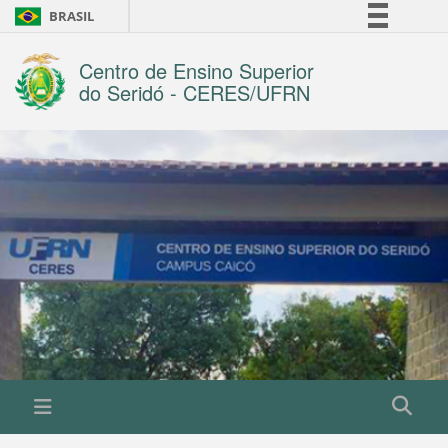
BRASIL
Simplifique!
Centro de Ensino Superior
Comunica BR
do Seridó - CERES/UFRN
Participe
Acesso à informação
Legislação
Canais