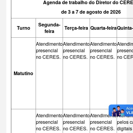
Agenda de trabalho do Diretor do CERE
de 3 a 7 de agosto de 2026
Segunda-
Turno
Terça-feira
Quarta-feira
Quinta-
feira
A
tendimento
A
tendimento
A
tendimento
A
tendi
presencial
presencial
presencial
presenc
no CERES.
no CERES.
no CERES.
no CE
Matutino
A
tendimento
A
tendimento
A
tendimento
A
tendi
presencial
presencial
presencial
pelos c
no CERES.
no CERES.
no CERES.
digita