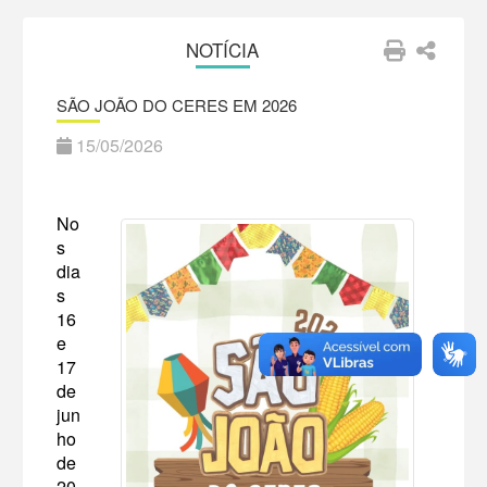
NOTÍCIA
SÃO JOÃO DO CERES EM 2026
15/05/2026
No
s
dia
s
16
e
17
de
jun
ho
de
20