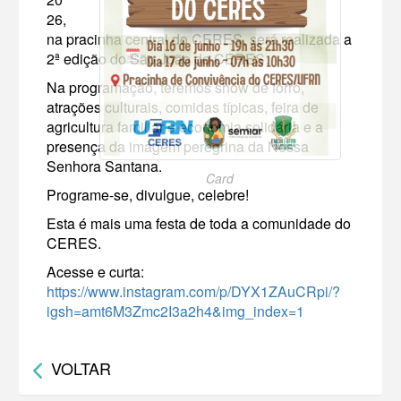
26,
na pracinha central do CERES, será realizada a
2ª edição do São João do CERES.
Na programação, teremos show de forró,
atrações culturais, comidas típicas, feira de
agricultura familiar e economia solidária e a
presença da imagem peregrina da Nossa
Senhora Santana.
Card
Programe-se, divulgue, celebre!
Esta é mais uma festa de toda a comunidade do
CERES.
Acesse e curta:
https://www.instagram.com/p/DYX1ZAuCRpi/?
igsh=amt6M3Zmc2I3a2h4&img_index=1
VOLTAR