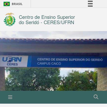
BRASIL
Simplifique!
Centro de Ensino Superior
Comunica BR
do Seridó - CERES/UFRN
Participe
Acesso à informação
Legislação
Canais