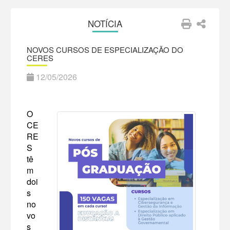
NOTÍCIA
NOVOS CURSOS DE ESPECIALIZAÇÃO DO
CERES
12/05/2026
O
CE
RE
S
tê
m
doi
s
no
vo
s