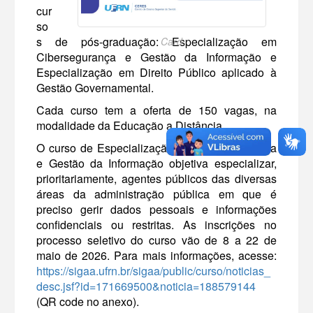
cur
so
s de pós-graduação: Especialização em
Card
Cibersegurança e Gestão da Informação e
Especialização em Direito Público aplicado à
Gestão Governamental.
Cada curso tem a oferta de 150 vagas, na
modalidade da Educação a Distância.
O curso de Especialização em Cibersegurança
e Gestão da Informação objetiva especializar,
prioritariamente, agentes públicos das diversas
áreas da administração pública em que é
preciso gerir dados pessoais e informações
confidenciais ou restritas. As inscrições no
processo seletivo do curso vão de 8 a 22 de
maio de 2026. Para mais informações, acesse:
https://sigaa.ufrn.br/sigaa/public/curso/noticias_
desc.jsf?id=171669500&noticia=188579144
(QR code no anexo).