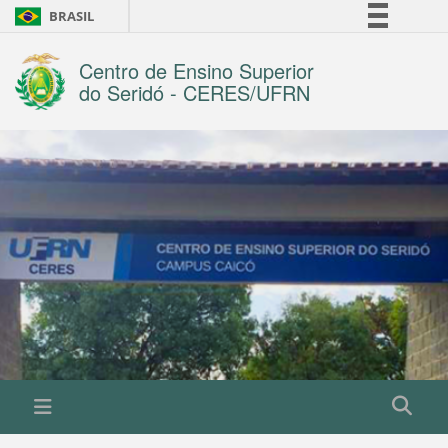
BRASIL
Simplifique!
Centro de Ensino Superior
Comunica BR
do Seridó - CERES/UFRN
Participe
Acesso à informação
Legislação
Canais