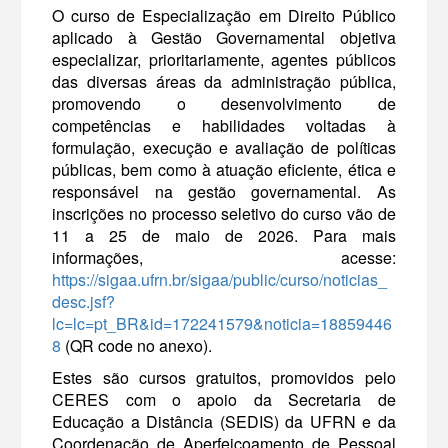
O curso de Especialização em Direito Público
aplicado à Gestão Governamental objetiva
especializar, prioritariamente, agentes públicos
das diversas áreas da administração pública,
promovendo o desenvolvimento de
competências e habilidades voltadas à
formulação, execução e avaliação de políticas
públicas, bem como à atuação eficiente, ética e
responsável na gestão governamental. As
inscrições no processo seletivo do curso vão de
11 a 25 de maio de 2026. Para mais
informações, acesse:
https://sigaa.ufrn.br/sigaa/public/curso/noticias_
desc.jsf?
lc=lc=pt_BR&id=172241579&noticia=18859446
8
(QR code no anexo).
Estes são cursos gratuitos, promovidos pelo
CERES com o apoio da Secretaria de
Educação a Distância (SEDIS) da UFRN e da
Coordenação de Aperfeiçoamento de Pessoal