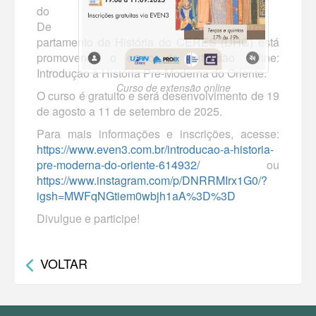
do
De
partamento de História do CERES (DHC) está
promovendo o curso de extensão online:
Introdução à História Pré-Moderna do Oriente.
Curso de extensão online
O curso é gratuito e será desenvolvimento de 19
de agosto a 11 de setembro de 2025.
Para mais informações e inscrições, acesse:
https://www.even3.com.br/introducao-a-historia-
pre-moderna-do-oriente-614932/
ou
https://www.instagram.com/p/DNRRMIrx1G0/?
igsh=MWFqNGtiem0wbjh1aA%3D%3D
Divulgue e participe!
VOLTAR