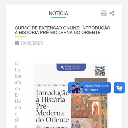
NOTÍCIA
CURSO DE EXTENSÃO ONLINE: INTRODUÇÃO
À HISTÓRIA PRÉ-MODERNA DO ORIENTE
18/08/2025
O
La
bor
ató
rio
E-
Hu
ma
n
@
s