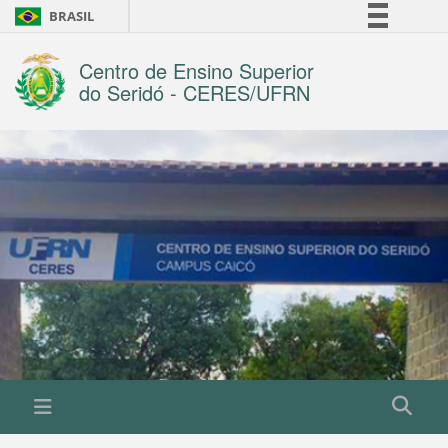
BRASIL
Simplifique!
Centro de Ensino Superior
Comunica BR
do Seridó - CERES/UFRN
Participe
Acesso à informação
Legislação
Canais