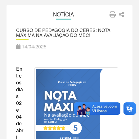
NOTÍCIA
CURSO DE PEDAGOGIA DO CERES: NOTA
MÁXIMA NA AVALIAÇÃO DO MEC!
14/04/2025
En
tre
os
dia
s
02
e
04
de
abr
il