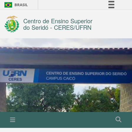
BRASIL
Simplifique!
Centro de Ensino Superior
Comunica BR
do Seridó - CERES/UFRN
Participe
Acesso à informação
Legislação
Canais