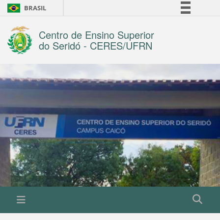
BRASIL
Simplifique!
Centro de Ensino Superior
Comunica BR
do Seridó - CERES/UFRN
Participe
Acesso à informação
Legislação
Canais