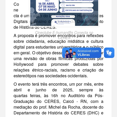
Co
ne
cta é uma ação do Laboratório de Humanidades
Digitais e Ensino de História do Departamento
de História do CERES.
Cineclube E-human@s Conecta no
A proposta é promover encontros para reflexões
CERES
sobre cidadania, educação midiática e cultura
digital para estudantes universitários e o público
em geral. O objetivo dessas sessões é estimular
uma revisão de obras fílmicas produzidas por
Hollywood para promover debates sobre
relações étnico-raciais, racismo e criação de
estereótipos nas sociedades ocidentais.
O evento terá três encontros, um por mês, entre
abril e junho de 2025, sempre às
quartas feiras, às 16h no Auditório da Pós-
Graduação do CERES, Caicó - RN, com a
mediação do prof. Michel da Rocha, docente do
Departamento de História do CERES (DHC) e