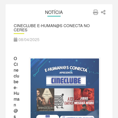
NOTÍCIA
CINECLUBE E-HUMAN@S CONECTA NO
CERES
08/04/2025
O
Ci
ne
clu
be
e-
Hu
ma
n
@
s