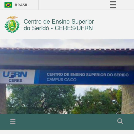
BRASIL
Simplifique!
Centro de Ensino Superior
Comunica BR
do Seridó - CERES/UFRN
Participe
Acesso à informação
Legislação
Canais