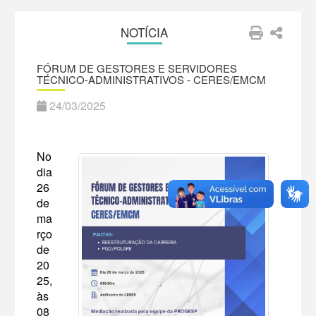
NOTÍCIA
FÓRUM DE GESTORES E SERVIDORES
TÉCNICO-ADMINISTRATIVOS - CERES/EMCM
24/03/2025
No
dia
26
de
ma
rço
de
20
25,
às
08