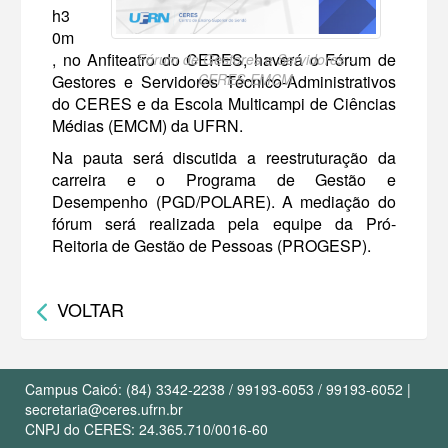
h3
0m
, no Anfiteatro do CERES, haverá o Fórum de
Fórum de Gestores e Servidores -
CERES-EMCM
Gestores e Servidores Técnico-Administrativos
do CERES e da Escola Multicampi de Ciências
Médias (EMCM) da UFRN.
Na pauta será discutida a reestruturação da
carreira e o Programa de Gestão e
Desempenho (PGD/POLARE). A mediação do
fórum será realizada pela equipe da Pró-
Reitoria de Gestão de Pessoas (PROGESP).
VOLTAR
Campus Caicó: (84) 3342-2238 / 99193-6053 / 99193-6052 |
secretaria@ceres.ufrn.br
CNPJ do CERES: 24.365.710/0016-60