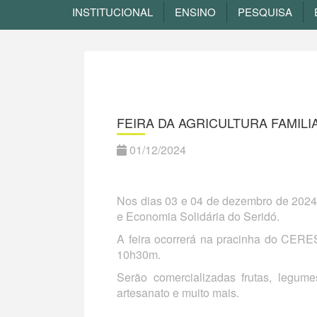
INSTITUCIONAL
ENSINO
PESQUISA
FEIRA DA AGRICULTURA FAMIL
01/12/2024
Nos dias 03 e 04 de dezembro de 2024 
e Economia Solidária do Seridó.
A feira ocorrerá na pracinha do CERE
10h30m.
Serão comercializadas frutas, legumes
artesanato e muito mais.