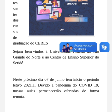
res
san
tes
dos
cur
sos
de
graduação do CERES
Sejam bem-vindos à Universidade Federal do Rio
Grande do Norte e ao Centro de Ensino Superior do
Seridó.
Neste próximo dia 07 de junho tem início o período
letivo 2021.1. Devido a pandemia do COVID 19,
nossas aulas permanecerão ofertadas de forma
remota.