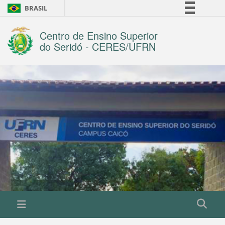
BRASIL
Simplifique!
Centro de Ensino Superior
Comunica BR
do Seridó - CERES/UFRN
Participe
Acesso à informação
Legislação
Canais