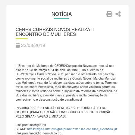
NOTÍCIA
CERES CURRAIS NOVOS REALIZA II
ENCONTRO DE MULHERES
22/03/2019
II Encontro de Mulheres do CERES/Campus de Novos acontecerá nos
dias 27 e 28 de março e 04 de abril, às 19h00, no auditório da
UFRN/Campus Currais Novos, e foi pensado e organizado em parceria
com o movimento social de mulheres de Currais Novos (Marcha Mundial
das Mulheres), visando fortalecer tais discussões sobre o tema. Teremos
minicurso sobre Feminismo, roda de conversa sobre violência contra as
mulheres e mesa redonda sobre o impacto da reforma da previdência na
vida das mulheres, além de música, poesia e muita construção de
conhecimento e desconstrução de paradigmas!
INSCRIÇÕES PELO SIGAA OU ATRAVÉS DE FORMULÁRIO DO
GOOGLE (PARA QUEM NÃO CONSEGUIR FAZER SUA INSCRIÇÃO
PELO SIGAA). VAGAS LIMITADAS!
Link para inscrição no
SIGAA:
https://sigaa.ufrn.br/sigaa/public/extensao/consulta_extensao.jsf
Link para inscrição (formulário do