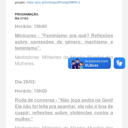
google):
https://goo.gl/forms/gsUltFvo9gf3WHS12
PROGRAMAÇÃO:
Dia 27/03:
Horário: 19h00
Minicurso - "Feminismo pra quê? Reflexões
sobre opressões de gênero, machismo e
feminismo".
Mediadoras: Militantes da Marcha Mundial das
Mulheres.
Dia 28/03:
Horário: 19h00
Roda de conversa - "Não joga pedra na Geni!
Ela não foi feita pra apanhar, ela não é boa de
cuspir: reflexões sobre violências contra a
mulher."
Mediadores: Militantes da Marcha Mundial das