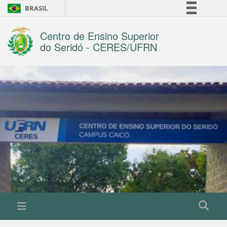
BRASIL
Simplifique!
Centro de Ensino Superior
Comunica BR
do Seridó - CERES/UFRN
Participe
Acesso à informação
Legislação
Canais