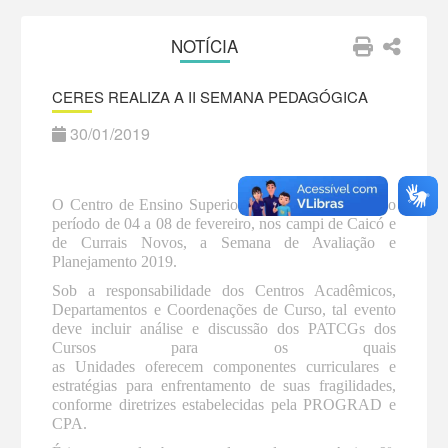
NOTÍCIA
CERES REALIZA A II SEMANA PEDAGÓGICA
30/01/2019
O Centro de Ensino Superior do Seridó realizará, no
período de 04 a 08 de fevereiro, nos campi de Caicó e
de Currais Novos, a Semana de Avaliação e
Planejamento 2019.
Sob a responsabilidade dos Centros Acadêmicos
,
Departamentos
e Coordenações de Curso
, tal evento
deve incluir análise e discussão do
s
PATCG
s
dos
C
ursos para os quais
a
s
U
nidade
s
oferece
m
componentes curriculares e
estratégias para enfrentamento d
e suas
fragilidades
,
c
onforme diretrizes estabelecidas pela PROGRAD e
CPA.