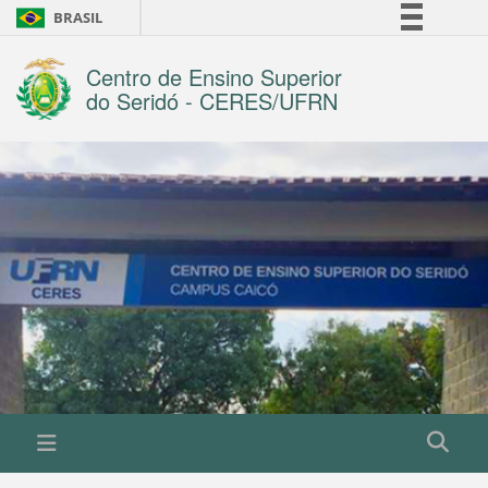
BRASIL
Simplifique!
Centro de Ensino Superior
Comunica BR
do Seridó - CERES/UFRN
Participe
Acesso à informação
Legislação
Canais