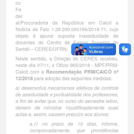
co
Fe
der
al/Procuradoria da República em Caicó a
Notícia de Fato 1.28.200.000166/2018-71, cujo
objeto é apurar suposta inassiduidade de
docentes do Centro de Ensino Superior do
Seridó – CERES/UFRN;
Neste sentido, a Direção do CERES recebeu,
neste dia 07/11, o Ofício 965/2018 - MPF/PRM-
Caicó com a
Recomendação PRM/CAICÓ nº
12/2018
para adoção das seguintes medidas:
a) desenvolva mecanismos efetivos de controle
de assiduidade e pontualidade dos professores,
a fim de evitar que, no curso do semestre letivo,
deixem de ministrar injustificadamente suas
aulas e, assim, causem prejuízo aos alunos;
a.1) no prazo de 10 dias, informe,
comprovadamente, que providências