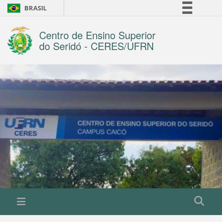
BRASIL
Simplifique!
Centro de Ensino Superior
Comunica BR
do Seridó - CERES/UFRN
Participe
Acesso à informação
Legislação
Canais