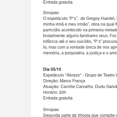
Entrada gratuita
Sinopse:
O espetáculo “P’s”,
de Gregoy Haertel, 
minha irmã e meu irmão”, obra na qual 
parricídio acontecido na primeira metade
brutalmente alguns familiares seus. F
infância até o seu suicídio, “P’s” procu
lo, mas com a vontade única de nos apr
memória, a psiquiatria, a justiça e o a
Dia 05/10
Espetáculo "Abrazo" -
Grupo de Teatro
Direção:
Marco França
Atuação:
Camille Carvalho, Dudu Galvã
Horário: 20h
Entrada gratuita
Sinopse:
Segunda parte da trilogia que compõe o 