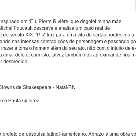
inspirado em “Eu, Pierre Rivière, que degolei minha mãe,
Michel Foucault descreve e analisa um caso real de
 do século XIX, “P’s” traz para uma vila do sertão nordestino a
ocando nas intensas contradições do personagem e passando p
ra trazer à tona o homem além do seu ato, não com o intuito de 
oximar dele e, com isto, talvez também nos aproximar de nós 
mor desmedido.
 Clowns de Shakespeare - Natal/RN
o e Paula Queiroz
projeto de pesquisa latino(-)americano, Abrazo é uma obra vol