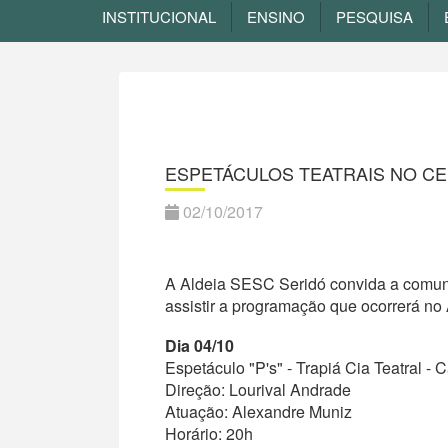
INSTITUCIONAL
ENSINO
PESQUISA
ESPETÁCULOS TEATRAIS NO C
02/10/2017
A Aldeia SESC Seridó convida a comu
assistir a programação que ocorrerá n
Dia 04/10
Espetáculo "P's" - Trapiá Cia Teatral -
Direção: Lourival Andrade
Atuação: Alexandre Muniz
Horário: 20h