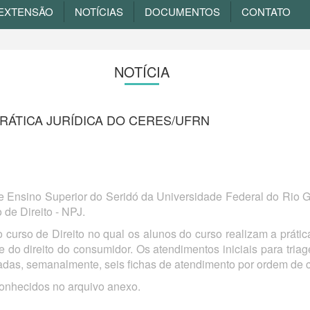
EXTENSÃO
NOTÍCIAS
DOCUMENTOS
CONTATO
NOTÍCIA
ÁTICA JURÍDICA DO CERES/UFRN
e Ensino Superior do Seridó da Universidade Federal do Rio G
 de Direito - NPJ.
urso de Direito no qual os alunos do curso realizam a prátic
io e do direito do consumidor. Os atendimentos iniciais para tr
izadas, semanalmente, seis fichas de atendimento por ordem de
onhecidos no arquivo anexo.