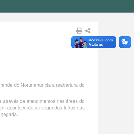
rande do Norte anuncia a reabertura do
a através de atendimentos nas áreas do
iagem acontecerão às segundas-feiras das
 chegada.