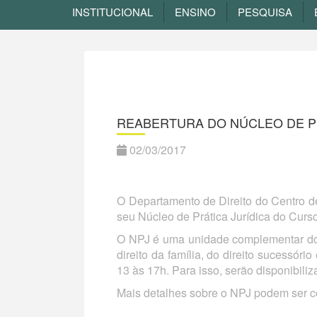
INSTITUCIONAL
ENSINO
PESQUISA
REABERTURA DO NÚCLEO DE PR
02/03/2017
O Departamento de Direito do Centro d
seu Núcleo de Prática Jurídica do Curso
O NPJ é uma unidade complementar do c
direito da família, do direito sucessór
13 às 17h. Para isso, serão disponibil
Mais detalhes sobre o NPJ podem ser c