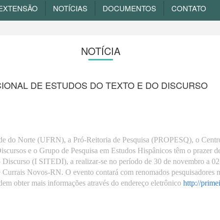
EXTENSÃO
NOTÍCIAS
DOCUMENTOS
CONTATO
NOTÍCIA
ACIONAL DE ESTUDOS DO TEXTO E DO DISCURSO
de do Norte (UFRN), a Pró-Reitoria de Pesquisa (PROPESQ), o Centr
scursos e o Grupo de Pesquisa em Estudos Hispânicos têm o prazer de 
 Discurso (I SITEDI), a realizar-se no período de 30 de novembro a 0
 Currais Novos-RN. O evento contará com renomados pesquisadores no 
podem obter mais informações através do endereço eletrônico
http://prime