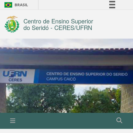
BRASIL
Simplifique!
Centro de Ensino Superior
Comunica BR
do Seridó - CERES/UFRN
Participe
Acesso à informação
Legislação
Canais