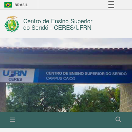
BRASIL
Simplifique!
Centro de Ensino Superior
Comunica BR
do Seridó - CERES/UFRN
Participe
Acesso à informação
Legislação
Canais