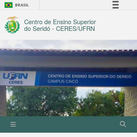
BRASIL
Simplifique!
Centro de Ensino Superior
Comunica BR
do Seridó - CERES/UFRN
Participe
Acesso à informação
Legislação
Canais