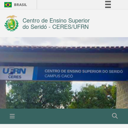
BRASIL
Simplifique!
Centro de Ensino Superior
Comunica BR
do Seridó - CERES/UFRN
Participe
Acesso à informação
Legislação
Canais