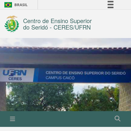
BRASIL
Simplifique!
Centro de Ensino Superior
Comunica BR
do Seridó - CERES/UFRN
Participe
Acesso à informação
Legislação
Canais