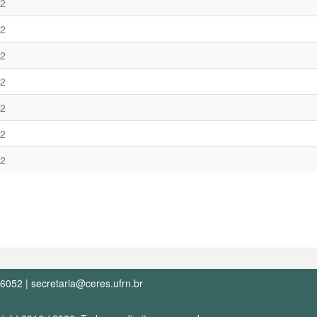
12
12
12
12
12
12
12
-6052 |
secretaria@ceres.ufrn.br