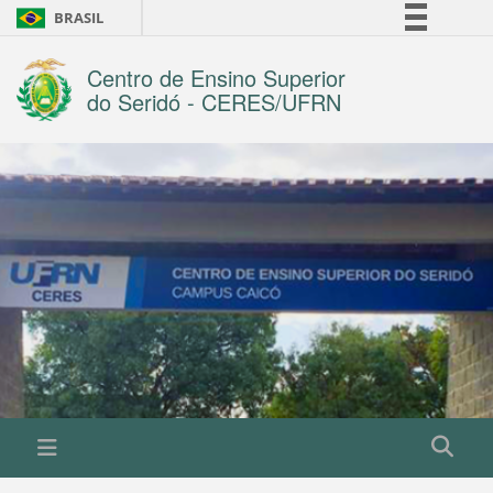
BRASIL
Simplifique!
Centro de Ensino Superior
Comunica BR
do Seridó - CERES/UFRN
Participe
Acesso à informação
Legislação
Canais