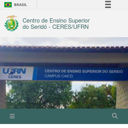
BRASIL
Simplifique!
Centro de Ensino Superior
Comunica BR
do Seridó - CERES/UFRN
Participe
Acesso à informação
Legislação
Canais